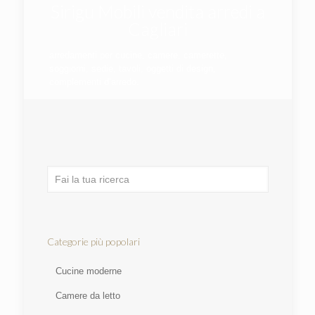
Sirigu Mobili vendita arredi a
Cagliari
arredamenti per cucine, camere, camerette,
soggiorni, sedie, tavoli, oggetti di design,
complementi d’arredo.
Categorie più popolari
Cucine moderne
Camere da letto