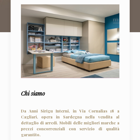
Nuovi arrivi
CAMERETTE
Chi siamo
Da Anni Sirigu Interni, in Via Cornalias 18 a
Cagliari, opera in Sardegna nella vendita al
dettaglio di arredi. Mobili delle migliori marche a
prezzi concorrenziali con servizio di qualità
garantito.