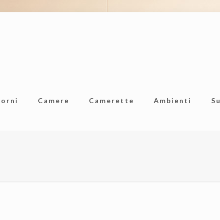
iorni
Camere
Camerette
Ambienti
S