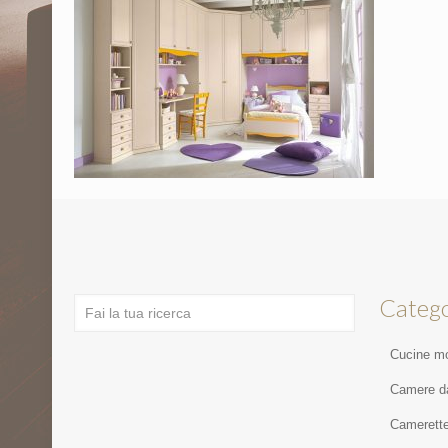
Catego
Cucine m
Camere da
Camerett