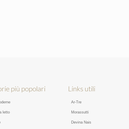
rie più popolari
Links utili
oderne
Ar-Tre
 letto
Morassutti
e
Devina Nais