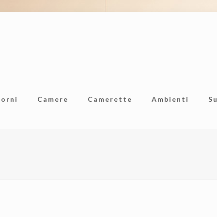
iorni
Camere
Camerette
Ambienti
S