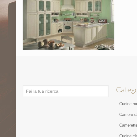
Catego
Cucine m
Camere da
Camerett
Cucine cl