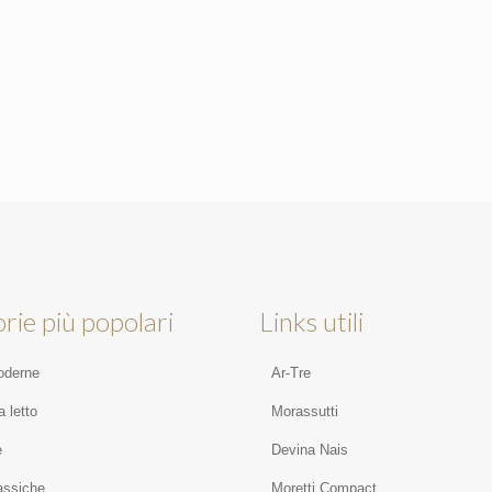
rie più popolari
Links utili
oderne
Ar-Tre
 letto
Morassutti
e
Devina Nais
assiche
Moretti Compact