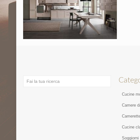
Catego
Cucine m
Camere da
Camerett
Cucine cl
Soggiorni