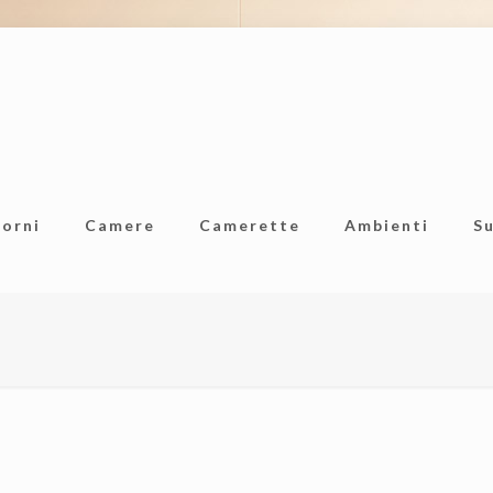
iorni
Camere
Camerette
Ambienti
S