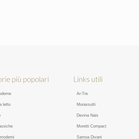
rie più popolari
Links utili
oderne
Ar-Tre
 letto
Morassutti
e
Devina Nais
assiche
Moretti Compact
 moderni
Samoa Divani