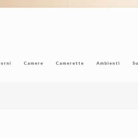
iorni
Camere
Camerette
Ambienti
S