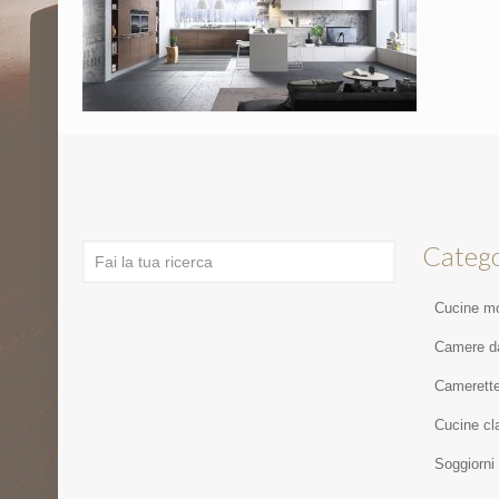
Catego
Cucine m
Camere da
Camerett
Cucine cl
Soggiorni