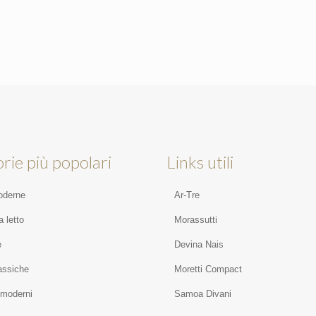
rie più popolari
Links utili
oderne
Ar-Tre
 letto
Morassutti
e
Devina Nais
assiche
Moretti Compact
 moderni
Samoa Divani