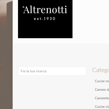
Catego
Cucine m
Camere da
Camerett
Cucine cl