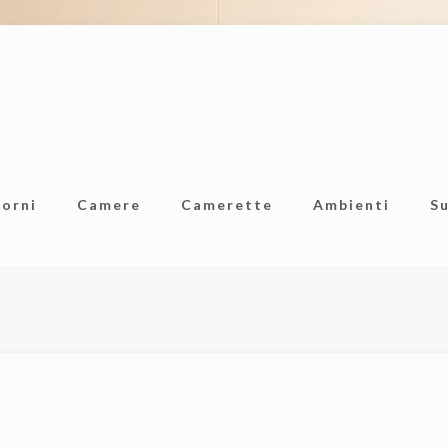
iorni
Camere
Camerette
Ambienti
S