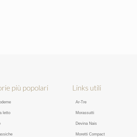
rie più popolari
Links utili
oderne
Ar-Tre
 letto
Morassutti
e
Devina Nais
assiche
Moretti Compact