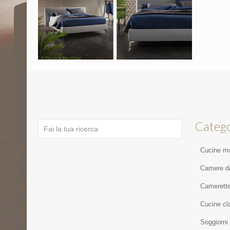
Catego
Cucine m
Camere da
Camerett
Cucine cl
Soggiorni