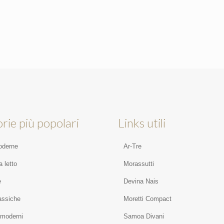
rie più popolari
Links utili
oderne
Ar-Tre
 letto
Morassutti
e
Devina Nais
assiche
Moretti Compact
 moderni
Samoa Divani