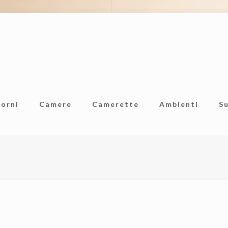
iorni
Camere
Camerette
Ambienti
S